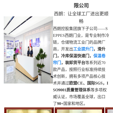
限公司
西朗：让全球工厂进出更顺
畅
西朗控股集团旗下子公司——S
EPPES西朗门业，是专业制作冷
链，仓储物流工业门的品牌厂
商，开发出
工业提升门
，滑升
门，冷库保温快速门，
保温卷
帘门
，装卸货平台
等系列近70
款产品，按照行业标准持续技
术创新，拥有多项产品核心技
术并通过
欧盟CE、国际SGS，I
SO9001质量管理体系
等多项权
威认证，市场覆盖全球，出口
了
90+
国家和地区。