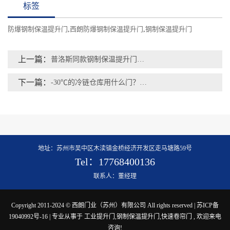
标签
防爆钢制保温提升门
,
西朗防爆钢制保温提升门
,
钢制保温提升门
上一篇：
普洛斯同款钢制保温提升门｜世界500强物流卸货口指定西朗品牌
下一篇：
-30℃的冷链仓库用什么门？冷库保温快速门和平开门该怎么选？
地址：苏州市吴中区木渎镇金桥经济开发区走马塘路59号
Tel：17768400136
联系人：董经理
Copyright 2011-2024 © 西朗门业（苏州）有限公司 All rights reserved |
苏ICP备
19040992号-16
| 专业从事于
工业提升门
,
钢制保温提升门
,
快速卷帘门
, 欢迎来电
咨询!