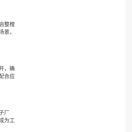
启整樘
场景，
开，确
配合应
子厂
成为工