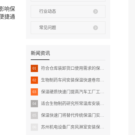
影响保
行业动态
便捷通
常见问题
新闻资讯
符合仓库装卸货口使用需求的保温卷帘门
01
生物制药车间安装保温快速卷帘门有哪些好处
02
保温硬质快速门提高汽车工厂工作环境新标准
03
适合生物制药研究所常温库安装的保温提升门
04
保温快速门将替代传统保温门实现工作智能化
05
苏州机电设备厂房风淋室安装保温快速门
06