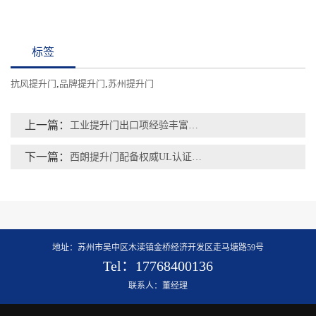
标签
抗风提升门
,
品牌提升门
,
苏州提升门
上一篇：
工业提升门出口项经验丰富的品牌厂家推荐：西朗门业出海74国
下一篇：
西朗提升门配备权威UL认证电控，凭借过硬品质远销全球80余国
地址：苏州市吴中区木渎镇金桥经济开发区走马塘路59号
Tel：17768400136
联系人：董经理