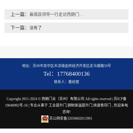
上一篇：
襄城县领导一行走访西朗门业，共话工业升级与发展新机遇
下一篇：
没有了
地址：苏州市吴中区木渎镇金桥经济开发区走马塘路59号
Tel：17768400136
联系人：董经理
Copyright 2011-2024 © 西朗门业（苏州）有限公司 All rights reserved |
苏ICP备
19040992号-16
| 专业从事于
工业提升门
,
钢制保温提升门
,
快速卷帘门
, 欢迎来电
咨询!
苏公网安备32050602011993