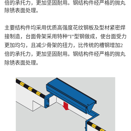
倍的承托力，更加坚固耐用。钢结构件经严格的抛丸
除锈表面处理。
主要结构件均采用优质高强度花纹钢板及型材紧密焊
接制造，台面骨架采用特种”I”型钢做成，使台面受力
更加均匀，且减少骨架的扭力，比传统的槽钢增加2
倍的承托力，更加坚固耐用。钢结构件经严格的抛丸
除锈表面处理。