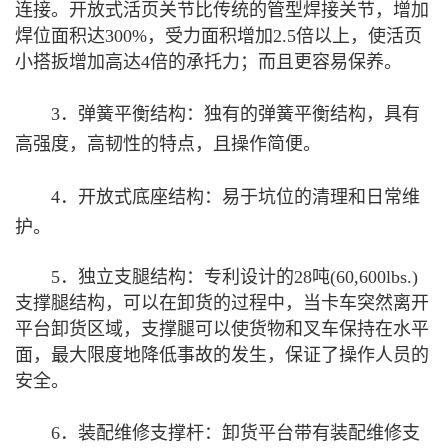
连接。开放式活页关节比传统的管型焊接关节，增加
焊位面积达300%，受力面积增加2.5倍以上，使活页
小搭扳增加高达4倍的承托力；而且更容易保养。
3．弹簧平衡结构：独有的弹簧平衡结构，具有
高强度，高韧性的特点，且操作简便。
4．开放式底座结构：易于坑位的清理和日常维
护。
5．独立支腿结构：专利设计的28吨(60,600lbs.)
支撑腿结构，可以在卸货的过程中，当卡车突然离开
平台卸货区域，支撑腿可以使货物和叉车保持在水平
面，最大限度地降低事故的发生，保证了操作人员的
安全。
6．装配维修支撑杆：卸货平台带有装配维修支