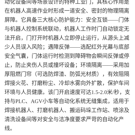
动化设备间等场景设计的特种工业门，其核心作用是
在机器人高速作业时形成一道安全、密封的物理隔离
屏障。它具备三大核心防护能力：安全互锁——门体
与机器人控制系统联动，机器人工作时门自动锁定无
法开启，门打开时机器人立即停止运行，从源头上减
少人员误入风险；遇障反弹——选配红外光幕与底部
安全气囊，门体运行时检测到障碍物会瞬间反弹或停
止，防止夹伤人员或撞坏设备；环境隔离——采用加
厚阻燃门帘（可选防焊渣、防弧光材质），有效阻隔
焊接火花、打磨粉尘、冷却水雾向外扩散，保护车间
环境与人员健康。该门开启速度可达1.5-2.0米/秒，支
持与PLC、AGV小车等自动化系统无缝集成，适用于
焊接机器人、打磨机器人、搬运码垛工作站、喷涂及
清洗设备间等对安全与洁净度要求严苛的自动化产
线。