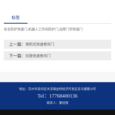
标签
安全防护快速门
,
机器人工作间防护门
,
加厚门帘快速门
上一篇：
堆积式快速卷帘门
下一篇：
拉链快速卷帘门
地址：苏州市吴中区木渎镇金桥经济开发区走马塘路59号
Tel：17768400136
联系人：董经理