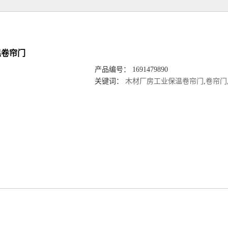
温卷帘门
产品编号： 1691479890
关键词：
木材厂房工业保温卷帘门
,
卷帘门