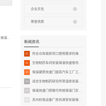
企业文化
荣誉资质
,
保温卷帘门
新闻资讯
符合仓库装卸货口使用需求的保温卷帘门
01
生物制药车间安装保温快速卷帘门有哪些好处
02
保温硬质快速门提高汽车工厂工作环境新标准
03
适合生物制药研究所常温库安装的保温提升门
04
保温快速门将替代传统保温门实现工作智能化
05
苏州机电设备厂房风淋室安装保温快速门
06